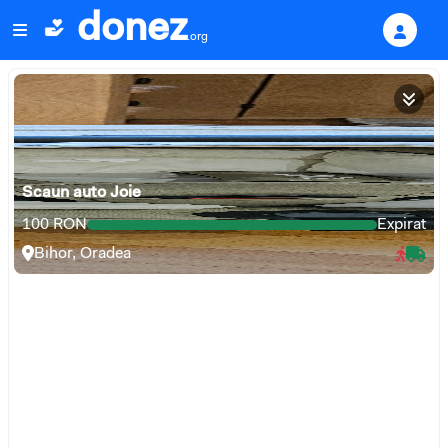
donez
.org
Scaun auto Joie
100
RON
Expirat
Bihor
,
Oradea